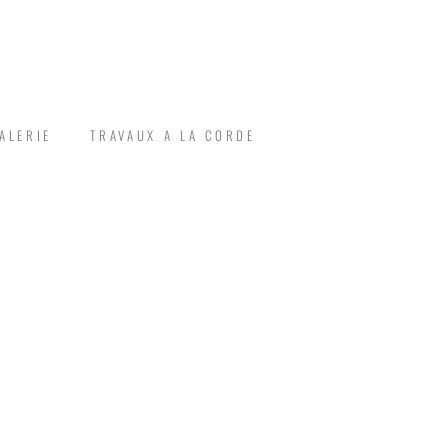
ALERIE
TRAVAUX A LA CORDE
'ÉCHAFAUDAGE EVENTECH
ACCÈS DIFFICILE
ACCÈS DIFFICILE
ACCÈS DIFFICILE